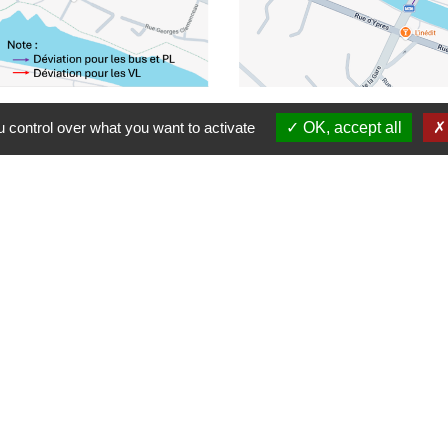
 control over what you want to activate
OK, accept all
Contact - 03 20 63 11 88
Commune de Quesnoy-sur-Deûle
Place du Général de Gaulle
59890 Quesnoy-sur-Deûle - FRANCE