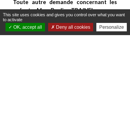
Toute autre demande concernant les
enfants : Mme Pauline TRAINEL
This site uses cookies and gives you control over what you want
📞 03 20 63 16 69
to activate
📧 pauline.trainel@quesnoysurdeule.fr
OK, accept all
Deny all cookies
Personalize
Contact - 03 20 63 11 88
Commune de Quesnoy-sur-Deûle
Place du Général de Gaulle
59890 Quesnoy-sur-Deûle - FRANCE