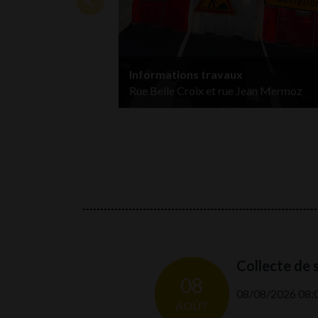
chevron_left
Informations travaux
Rue Belle Croix et rue Jean Mermoz
ang
Collecte de 
08
 à 13:00
08/08/2026 08:0
AOÛT