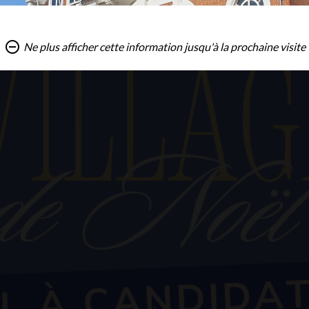
remove_circle_outline
Ne plus afficher cette information jusqu'à la prochaine visite
Du 15 juillet au 15 août,
la mairie est ouverte