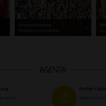
Service Urbanisme
Vil
Fermeture exceptionnelle
Les
AGENDA
sang
Atelier répa
08
0 à 13:00
08/08/2026 09:0
AOÛT