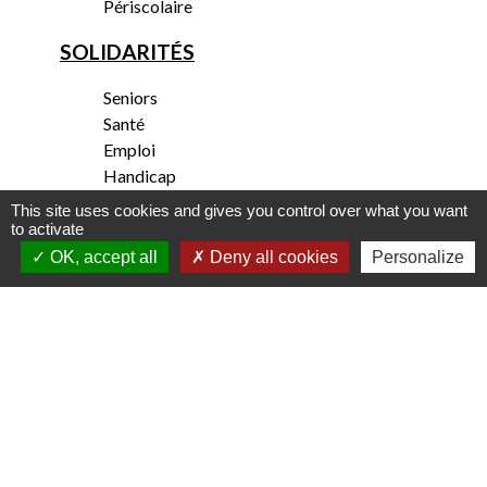
Périscolaire
SOLIDARITÉS
Seniors
Santé
Emploi
Handicap
CCAS
This site uses cookies and gives you control over what you want
Habitat
to activate
OK, accept all
Deny all cookies
Personalize
Contact - 03 20 63 11 88
Commune de Quesnoy-sur-Deûle
Place du Général de Gaulle
59890 Quesnoy-sur-Deûle - FRANCE