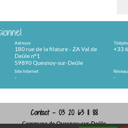
ionnel
Adresse
Téléph
180 rue de la filature - ZA Val de
+33 6
Deûle n°1
59890 Quesnoy-sur-Deûle
Site Internet
Réseau
-
-
Contact - 03 20 63 11 88
Commune de Quesnoy-sur-Deûle