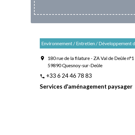
Environnement / Entretien / Développement 
180 rue de la filature - ZA Val de Deûle n°1
location_on
59890 Quesnoy-sur-Deûle
+33 6 24 46 78 83
phone
Services d'aménagement paysager