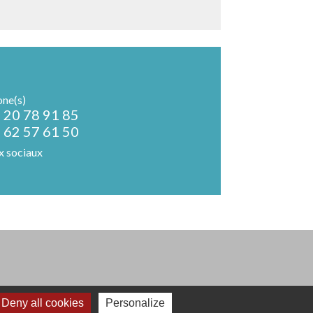
one(s)
 20 78 91 85
 62 57 61 50
x sociaux
Deny all cookies
Personalize