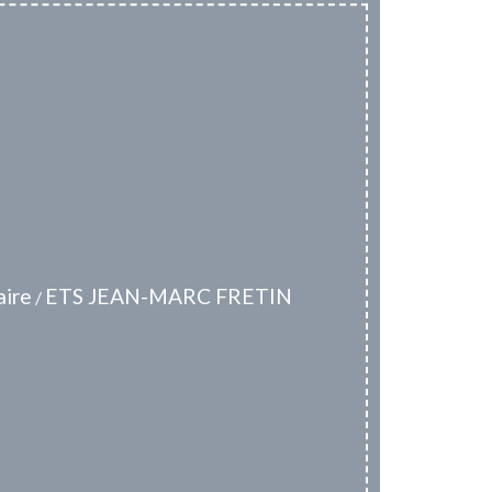
ire
ETS JEAN-MARC FRETIN
/