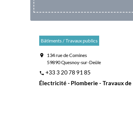
Bâtiments / Travaux publics
134 rue de Comines
location_on
59890 Quesnoy-sur-Deûle
+33 3 20 78 91 85
phone
Électricité - Plomberie - Travaux d