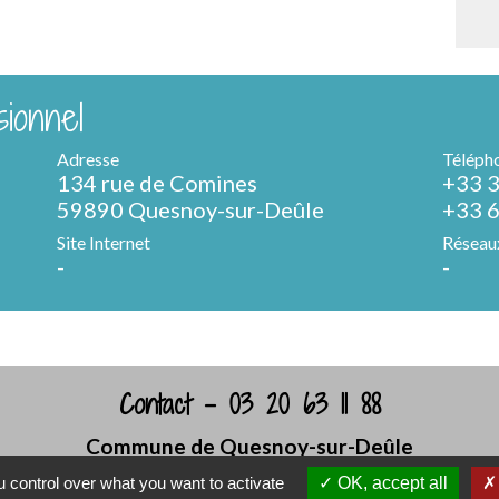
ionnel
Adresse
Téléph
134 rue de Comines
+33 3
59890 Quesnoy-sur-Deûle
+33 6
Site Internet
Réseau
-
-
Contact - 03 20 63 11 88
Commune de Quesnoy-sur-Deûle
Place du Général de Gaulle
 control over what you want to activate
OK, accept all