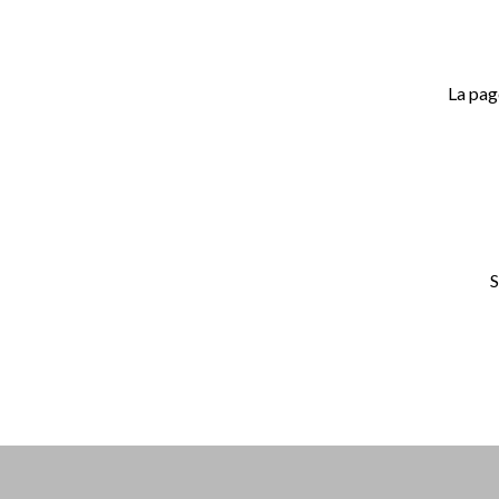
La pag
S