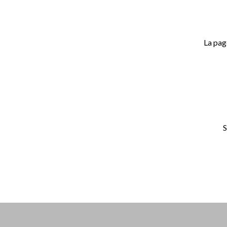
La pag
S