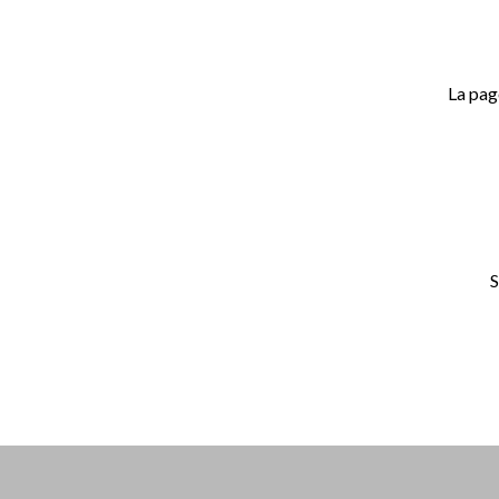
La pag
S