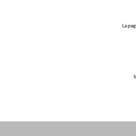
La pag
S