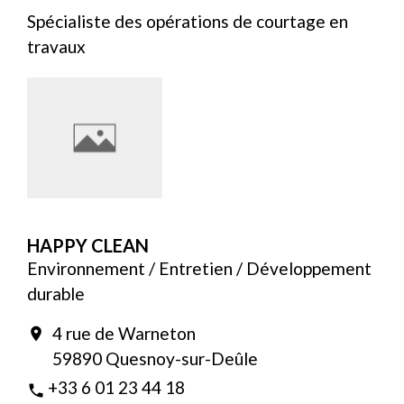
Spécialiste des opérations de courtage en
travaux
HAPPY CLEAN
Environnement / Entretien / Développement
durable
4 rue de Warneton
location_on
59890 Quesnoy-sur-Deûle
+33 6 01 23 44 18
phone