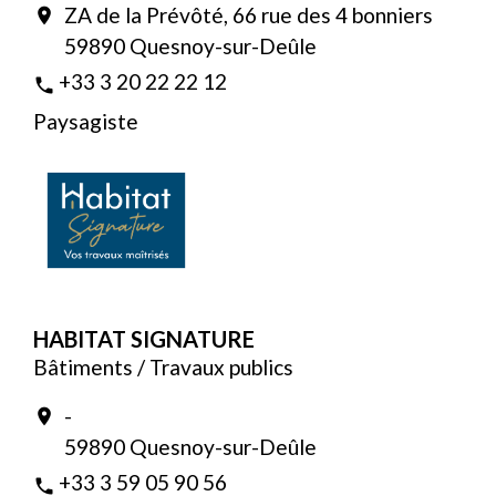
ZA de la Prévôté, 66 rue des 4 bonniers
location_on
59890 Quesnoy-sur-Deûle
+33 3 20 22 22 12
phone
Paysagiste
HABITAT SIGNATURE
Bâtiments / Travaux publics
-
location_on
59890 Quesnoy-sur-Deûle
+33 3 59 05 90 56
phone