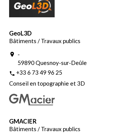
GeoL3D
Bâtiments / Travaux publics
-
location_on
59890 Quesnoy-sur-Deûle
+33 6 73 49 96 25
phone
Conseil en topographie et 3D
GMACIER
Bâtiments / Travaux publics