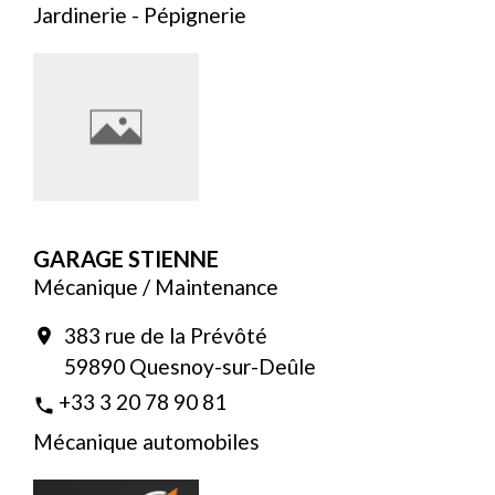
Jardinerie - Pépignerie
GARAGE STIENNE
Mécanique / Maintenance
383 rue de la Prévôté
location_on
59890 Quesnoy-sur-Deûle
+33 3 20 78 90 81
phone
Mécanique automobiles