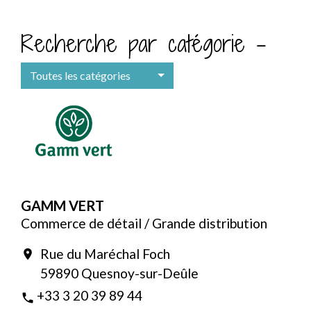
Recherche par catégorie -
Toutes les catégories
GAMM VERT
Commerce de détail / Grande distribution
Rue du Maréchal Foch
location_on
59890 Quesnoy-sur-Deûle
+33 3 20 39 89 44
phone