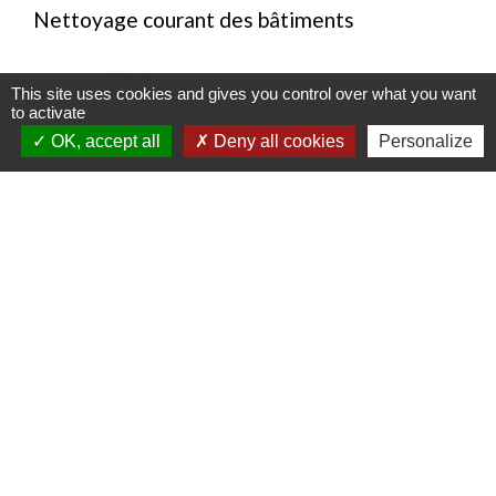
Nettoyage courant des bâtiments
This site uses cookies and gives you control over what you want
to activate
OK, accept all
Deny all cookies
Personalize
HENNION GHESTEM MAÇONNERIE
Bâtiments / Travaux publics
1561 chemin du Plat Parez
location_on
59890 Quesnoy-sur-Deûle
+33 6 12 98 94 49
phone
Maçonnerie