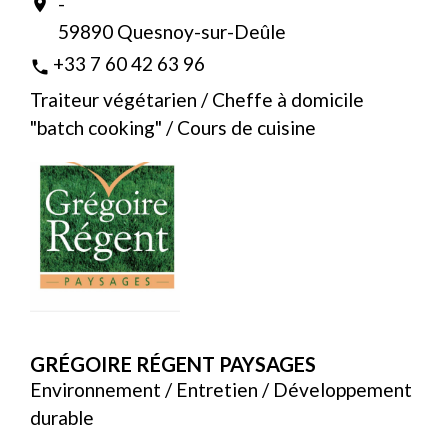
-
location_on
59890 Quesnoy-sur-Deûle
+33 7 60 42 63 96
phone
Traiteur végétarien / Cheffe à domicile
"batch cooking" / Cours de cuisine
GRÉGOIRE RÉGENT PAYSAGES
Environnement / Entretien / Développement
durable