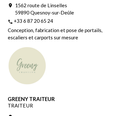
1562 route de Linselles
location_on
59890 Quesnoy-sur-Deûle
+33 6 87 20 65 24
phone
Conception, fabrication et pose de portails,
escaliers et carports sur mesure
GREENY TRAITEUR
TRAITEUR