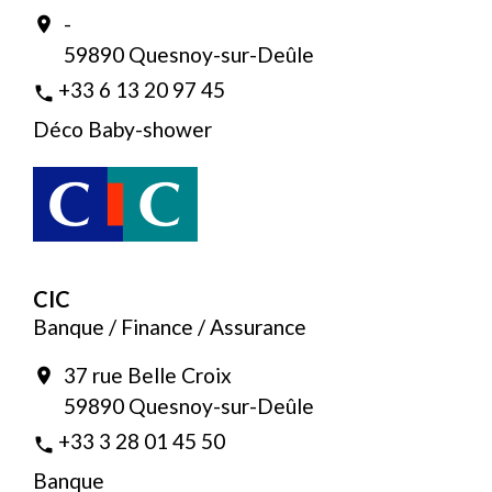
-
location_on
59890 Quesnoy-sur-Deûle
+33 6 13 20 97 45
phone
Déco Baby-shower
CIC
Banque / Finance / Assurance
37 rue Belle Croix
location_on
59890 Quesnoy-sur-Deûle
+33 3 28 01 45 50
phone
Banque