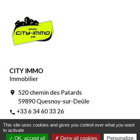
CITY IMMO
Immobilier
520 chemin des Patards
location_on
59890 Quesnoy-sur-Deûle
+33 6 34 60 33 26
phone
Transaction et location immobilière
This site uses cookies and gives you control over what you want
to activate
OK, accept all
Deny all cookies
Personalize