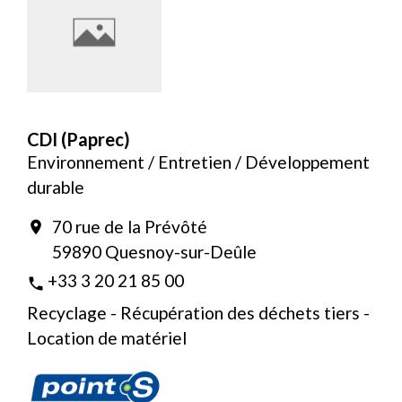
CDI (Paprec)
Environnement / Entretien / Développement
durable
70 rue de la Prévôté
location_on
59890 Quesnoy-sur-Deûle
+33 3 20 21 85 00
phone
Recyclage - Récupération des déchets tiers -
Location de matériel