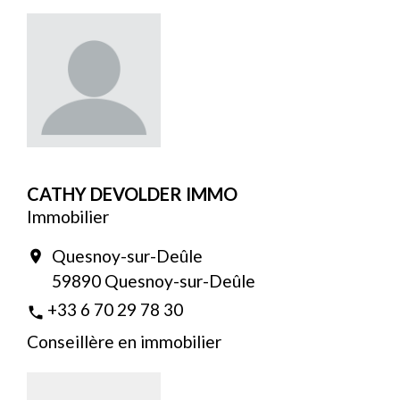
CATHY DEVOLDER IMMO
Immobilier
Quesnoy-sur-Deûle
location_on
59890 Quesnoy-sur-Deûle
+33 6 70 29 78 30
phone
Conseillère en immobilier