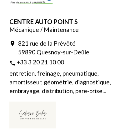
CENTRE AUTO POINT S
Mécanique / Maintenance
821 rue de la Prévôté
location_on
59890 Quesnoy-sur-Deûle
+33 3 20 21 10 00
phone
entretien, freinage, pneumatique,
amortisseur, géométrie, diagnostique,
embrayage, distribution, pare-brise...