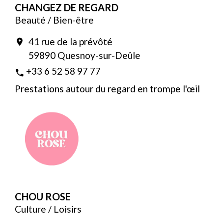
CHANGEZ DE REGARD
Beauté / Bien-être
41 rue de la prévôté
location_on
59890 Quesnoy-sur-Deûle
+33 6 52 58 97 77
phone
Prestations autour du regard en trompe l'œil
CHOU ROSE
Culture / Loisirs