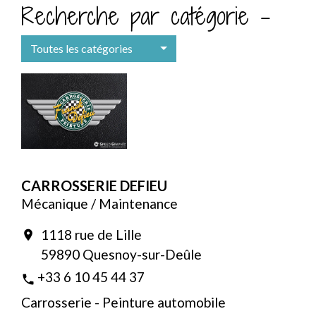
Recherche par catégorie -
Toutes les catégories
CARROSSERIE DEFIEU
Mécanique / Maintenance
1118 rue de Lille
location_on
59890 Quesnoy-sur-Deûle
+33 6 10 45 44 37
phone
Carrosserie - Peinture automobile